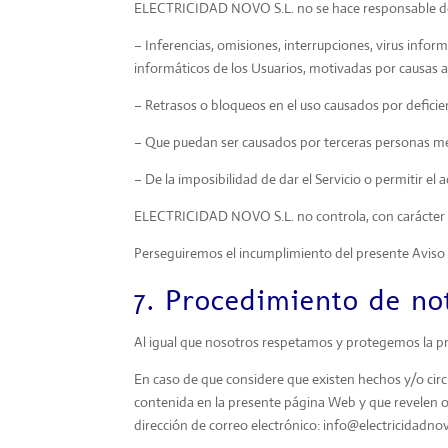
ELECTRICIDAD NOVO S.L. no se hace responsable de lo
– Inferencias, omisiones, interrupciones, virus info
informáticos de los Usuarios, motivadas por causas a
– Retrasos o bloqueos en el uso causados por deficie
– Que puedan ser causados por terceras personas med
– De la imposibilidad de dar el Servicio o permitir 
ELECTRICIDAD NOVO S.L. no controla, con carácter gen
Perseguiremos el incumplimiento del presente Aviso L
7. Procedimiento de not
Al igual que nosotros respetamos y protegemos la priv
En caso de que considere que existen hechos y/o circun
contenida en la presente página Web y que revelen o 
dirección de correo electrónico: info@electricidadn