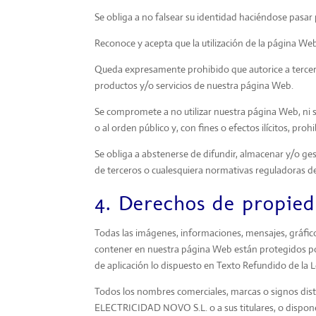
Se obliga a no falsear su identidad haciéndose pasar
Reconoce y acepta que la utilización de la página Web
Queda expresamente prohibido que autorice a terceros
productos y/o servicios de nuestra página Web.
Se compromete a no utilizar nuestra página Web, ni su
o al orden público y, con fines o efectos ilícitos, pro
Se obliga a abstenerse de difundir, almacenar y/o ge
de terceros o cualesquiera normativas reguladoras de 
4. Derechos de propieda
Todas las imágenes, informaciones, mensajes, gráfico
contener en nuestra página Web están protegidos por
de aplicación lo dispuesto en Texto Refundido de la Le
Todos los nombres comerciales, marcas o signos dist
ELECTRICIDAD NOVO S.L. o a sus titulares, o disponen