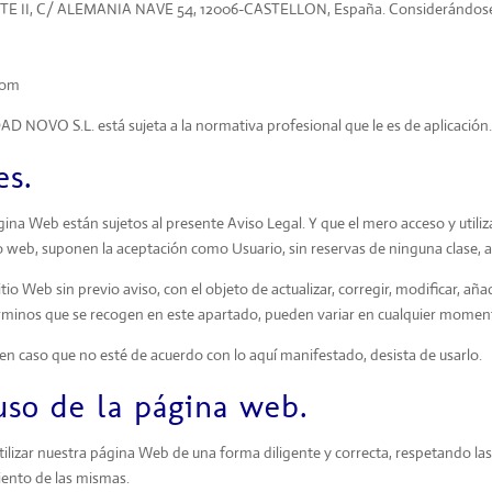
TE II, C/ ALEMANIA NAVE 54, 12006-CASTELLON
, España. Considerándose
com
DAD NOVO S.L. está sujeta a la normativa profesional que le es de aplicación
es.
na Web están sujetos al presente Aviso Legal. Y que el mero acceso y utiliza
o web, suponen la aceptación como Usuario, sin reservas de ninguna clase, a
io Web sin previo aviso, con el objeto de actualizar, corregir, modificar, aña
términos que se recogen en este apartado, pueden variar en cualquier momen
, en caso que no esté de acuerdo con lo aquí manifestado, desista de usarlo.
uso de la página web.
ilizar nuestra página Web de una forma diligente y correcta, respetando la
iento de las mismas.