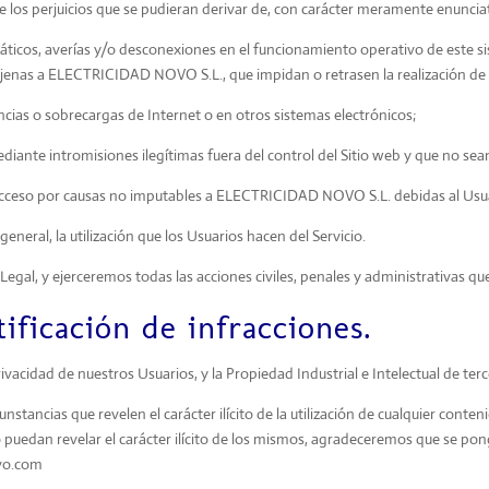
s perjuicios que se pudieran derivar de, con carácter meramente enunciati
rmáticos, averías y/o desconexiones en el funcionamiento operativo de este s
jenas a ELECTRICIDAD NOVO S.L., que impidan o retrasen la realización de l
ncias o sobrecargas de Internet o en otros sistemas electrónicos;
iante intromisiones ilegítimas fuera del control del Sitio web y que no s
el acceso por causas no imputables a ELECTRICIDAD NOVO S.L. debidas al Usua
eral, la utilización que los Usuarios hacen del Servicio.
egal, y ejerceremos todas las acciones civiles, penales y administrativas 
ificación de infracciones.
acidad de nuestros Usuarios, y la Propiedad Industrial e Intelectual de terc
stancias que revelen el carácter ilícito de la utilización de cualquier conten
puedan revelar el carácter ilícito de los mismos, agradeceremos que se pon
ovo.com