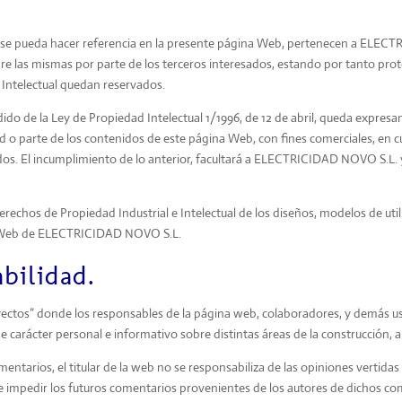
.
e se pueda hacer referencia en la presente página Web, pertenecen a ELECT
re las mismas por parte de los terceros interesados, estando por tanto prote
e Intelectual quedan reservados.
ido de la Ley de Propiedad Intelectual 1/1996, de 12 de abril, queda expresa
 o parte de los contenidos de este página Web, con fines comerciales, en cu
dos. El incumplimiento de lo anterior, facultará a ELECTRICIDAD NOVO S.L. y 
rechos de Propiedad Industrial e Intelectual de los diseños, modelos de uti
ina Web de ELECTRICIDAD NOVO S.L.
bilidad.
ectos” donde los responsables de la página web, colaboradores, y demás us
 de carácter personal e informativo sobre distintas áreas de la construcción, 
tarios, el titular de la web no se responsabiliza de las opiniones vertidas
e impedir los futuros comentarios provenientes de los autores de dichos co